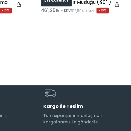
ema
Filtreli Çamaşır Musluğu ( 90° )
KARGO BEDAVA
A45228
461,25₺
-10%
+ KDV
512,50₺
-10%
+ KDV
Kargo İle Teslim
nı.
Tüm siparişleriniz anlaşmalı
kargolarımız ile gönderilir.