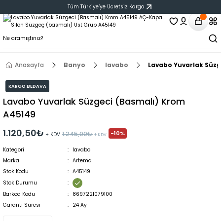
Tüm Türkiye‘ye Ücretsiz Kargo
Anasayfa
Banyo
lavabo
Lavabo Yuvarlak Süzg
KARGO BEDAVA
Lavabo Yuvarlak Süzgeci (Basmalı) Krom
A45149
1.120,50₺
-10%
1.245,00₺
+ KDV
+ KDV
Kategori
lavabo
Marka
Artema
Stok Kodu
A45149
Stok Durumu
Barkod Kodu
8697221079100
Garanti Süresi
24 Ay