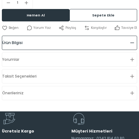
Hemen Al
Sepete Ekle
Yorum Yaz
Paylaş
Karşılaştır
Tavsiye Et
Ürün Bilgisi
Yorumlar
Taksit Seçenekleri
Önerileriniz
Ücretsiz Kargo
Müşteri Hizmetleri
Numaramız : 0242 814 63 80