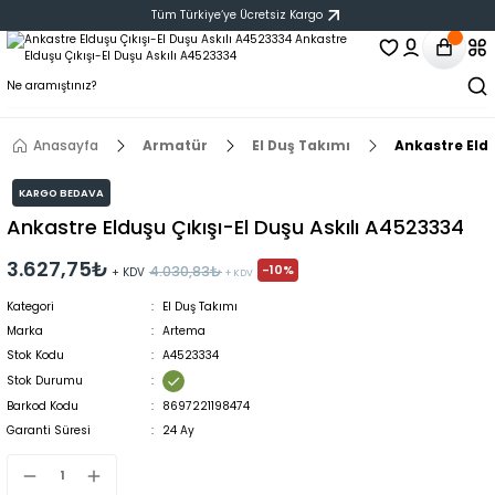
Tüm Türkiye‘ye Ücretsiz Kargo
Anasayfa
Armatür
El Duş Takımı
Ankastre Eldu
KARGO BEDAVA
Ankastre Elduşu Çıkışı-El Duşu Askılı A4523334
3.627,75₺
-10%
4.030,83₺
+ KDV
+ KDV
Kategori
El Duş Takımı
Marka
Artema
Stok Kodu
A4523334
Stok Durumu
Barkod Kodu
8697221198474
Garanti Süresi
24 Ay