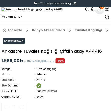
Tüm Türkiye‘ye Ücretsiz Kargo
0
Anasayfa
Banyo Aksesuarları
Tuvalet Kağıtlığı
KARGO BEDAVA
Ankastre Tuvalet Kağıtlığı Çiftli Yatay A44416
1.989,00₺
-10%
2.210,00₺
+ KDV
+ KDV
Kategori
Tuvalet Kağıtlığı
Marka
Artema
Stok Kodu
A44416
Stok Durumu
Barkod Kodu
8697221073276
Garanti Süresi
24 Ay