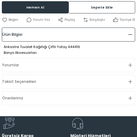
Hemen Al
Sepete Ekle
Yorum Yaz
Paylaş
Karşılaştır
Tavsiye Et
Ürün Bilgisi
Ankastre Tuvalet Kağıtlığı Çiftli Yatay A44416
Banyo Aksesuarları
Yorumlar
Taksit Seçenekleri
Önerileriniz
Ücretsiz Kargo
Müşteri Hizmetleri