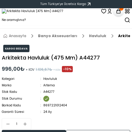
Tüm Türkiye‘ye Ücretsiz Kargo
Anasayfa
Banyo Aksesuarları
Havluluk
Arkite
KARGO BEDAVA
Arkitekta Havluluk (475 Mm) A44277
996,00₺
-10%
1.106,67₺
+ KDV
+ KDV
Kategori
Havluluk
Marka
Artema
Stok Kodu
A44277
Stok Durumu
Barkod Kodu
8697221012404
Garanti Süresi
24 Ay