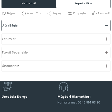
Hemen Al
Sepete Ekle
Yorum Yaz
Paylaş
Karşılaştır
Tavsiye Et
Ürün Bilgisi
Yorumlar
Taksit Seçenekleri
Önerileriniz
Ücretsiz Kargo
Müşteri Hizmetleri
Numaramız : 0242 814 63 80