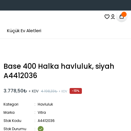
Küçük Ev Aletleri
Base 400 Halka havluluk, siyah
A4412036
3.778,50₺
+ KDV
4.198,33₺
-10%
+ KDV
Kategori
Havluluk
Marka
Vitra
Stok Kodu
A4412036
Stok Durumu