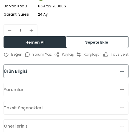
Barkod Kodu
8697221230006
Garanti Süresi
24 Ay
Hemen Al
Sepete Ekle
Yorum Yaz
Paylaş
Karşılaştır
Tavsiye Et
Ürün Bilgisi
Yorumlar
Taksit Seçenekleri
Önerileriniz