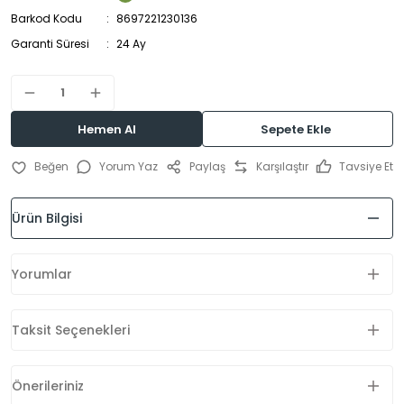
Barkod Kodu
8697221230136
Garanti Süresi
24 Ay
Hemen Al
Sepete Ekle
Yorum Yaz
Paylaş
Karşılaştır
Tavsiye Et
Ürün Bilgisi
Yorumlar
Taksit Seçenekleri
Önerileriniz