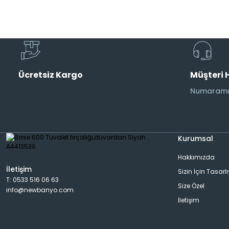
Musluk
Etajer
AraMusluk
Havlu Rafı
Ücretsiz Kargo
Müşteri 
Duş Başlıkları
Aplik
Numaramız
Duş Kolonları
Banyo Aksesuarı
Kurumsal
Hakkımızda
Bide Bataryası
Dispanser
İletişim
Sizin İçin Tasarl
T: 0533 516 06 63
Size Özel
info@newbanyo.com
Pisuar Bataryası
Rad&Havlu Kurutmalık
İletişim