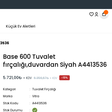
Küçük Ev Aletleri
13536
Base 600 Tuvalet
fırçalığı,duvardan Siyah A4413536
5.721,00₺
+ KDV
6.356,67₺
-10%
+ KDV
Kategori
Tuvalet Fırçalığı
Marka
Vitra
Stok Kodu
A4413536
Stok Durumu