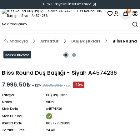
Tüm Türkiye‘ye Ücretsiz Kargo
0
Anasayfa
Armatür
Duş Başlıkları
Bliss Round 
KARGO BEDAVA
Bliss Round Duş Başlığı - Siyah A4574236
7.996,50₺
-10%
8.885,00₺
+ KDV
+ KDV
Kategori
Duş Başlıkları
Marka
Vitra
Stok Kodu
A4574236
Stok Durumu
Barkod Kodu
8697221211999
Garanti Süresi
24 Ay