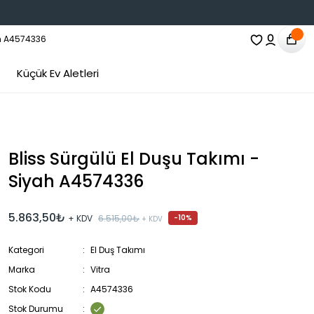
Küçük Ev Aletleri
Bliss Sürgülü El Duşu Takımı -
Siyah A4574336
5.863,50₺
+ KDV
6.515,00₺
-10%
+ KDV
Kategori
El Duş Takımı
Marka
Vitra
Stok Kodu
A4574336
Stok Durumu