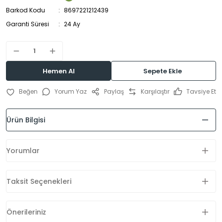
Barkod Kodu
8697221212439
Garanti Süresi
24 Ay
Hemen Al
Sepete Ekle
Yorum Yaz
Paylaş
Karşılaştır
Tavsiye Et
Ürün Bilgisi
Yorumlar
Taksit Seçenekleri
Önerileriniz