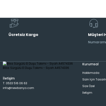
Musluk
Etajer
AraMusluk
Havlu Rafı
Ücretsiz Kargo
Müşteri 
Duş Başlıkları
Aplik
Numaramız
Duş Kolonları
Banyo Aksesuarı
Kurumsal
Hakkımızda
Bide Bataryası
Dispanser
İletişim
Sizin İçin Tasarl
T: 0533 516 06 63
Size Özel
info@newbanyo.com
Pisuar Bataryası
Rad&Havlu Kurutmalık
İletişim