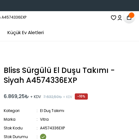
Küçük Ev Aletleri
Bliss Sürgülü El Duşu Takımı -
Siyah A4574336EXP
6.869,25₺
+ KDV
7.632,50₺
-10%
+ KDV
Kategori
El Duş Takımı
Marka
Vitra
Stok Kodu
A4574336EXP
Stok Durumu