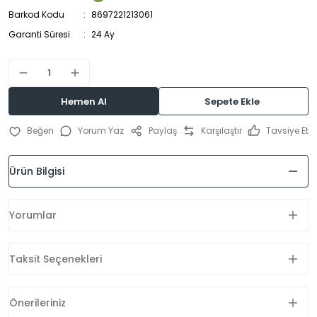
Barkod Kodu
8697221213061
Garanti Süresi
24 Ay
Hemen Al
Sepete Ekle
Yorum Yaz
Paylaş
Karşılaştır
Tavsiye Et
Ürün Bilgisi
Yorumlar
Taksit Seçenekleri
Önerileriniz