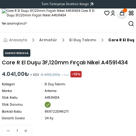
Tüm Türkiye‘ye Ücretsiz Kargo
Anasayfa
Armatür
El Duş Takımı
Core R El Duş
KARGO BEDAVA
Core R El Duşu 3F,120mm Fırçalı Nikel A4591434
4.041,00₺
-10%
4.490,00₺
+ KDV
+ KDV
Kategori
El Duş Takımı
Marka
Artema
Stok Kodu
A4591434
Stok Durumu
Barkod Kodu
8697221346271
Garanti Süresi
24 Ay