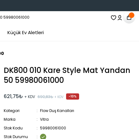
Küçük Ev Aletleri
00
DK800 010 Kare Style Mat Yandan
50 59980061000
621,75₺
+ KDV
690,83₺
-10%
+ KDV
Kategori
Flow Duş Kanalları
Marka
Vitra
Stok Kodu
59980061000
Stok Durumu