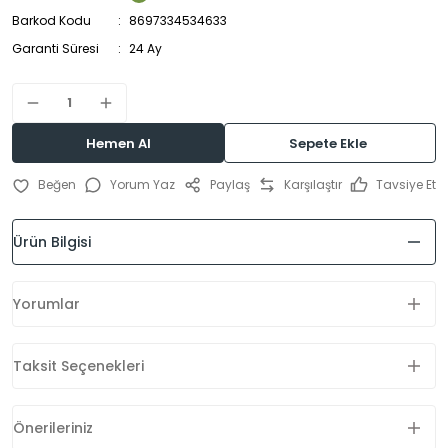
Barkod Kodu
8697334534633
Garanti Süresi
24 Ay
Hemen Al
Sepete Ekle
Yorum Yaz
Paylaş
Karşılaştır
Tavsiye Et
Ürün Bilgisi
Yorumlar
Taksit Seçenekleri
Önerileriniz