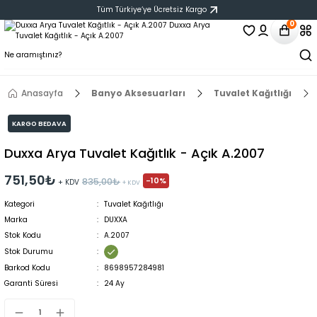
Tüm Türkiye‘ye Ücretsiz Kargo
0
Anasayfa
Banyo Aksesuarları
Tuvalet Kağıtlığı
KARGO BEDAVA
Duxxa Arya Tuvalet Kağıtlık - Açık A.2007
751,50₺
-10%
835,00₺
+ KDV
+ KDV
Kategori
Tuvalet Kağıtlığı
Marka
DUXXA
Stok Kodu
A.2007
Stok Durumu
Barkod Kodu
8698957284981
Garanti Süresi
24 Ay