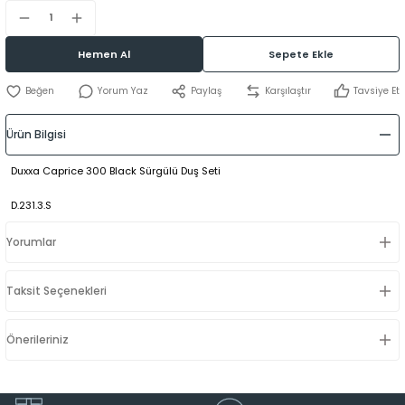
Hemen Al
Sepete Ekle
Yorum Yaz
Paylaş
Karşılaştır
Tavsiye Et
Ürün Bilgisi
Duxxa Caprice 300 Black Sürgülü Duş Seti
D.231.3.S
Yorumlar
Taksit Seçenekleri
Önerileriniz