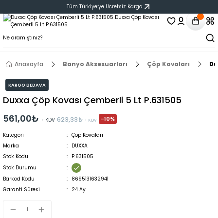
Tüm Türkiye‘ye Ücretsiz Kargo
Anasayfa
Banyo Aksesuarları
Çöp Kovaları
Du
KARGO BEDAVA
Duxxa Çöp Kovası Çemberli 5 Lt P.631505
561,00₺
-10%
623,33₺
+ KDV
+ KDV
Kategori
Çöp Kovaları
Marka
DUXXA
Stok Kodu
P.631505
Stok Durumu
Barkod Kodu
8695131632941
Garanti Süresi
24 Ay