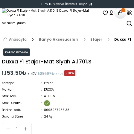
Tüm Türkiye‘ye Ücretsiz Kargo
Anasayfa
Banyo Aksesuarları
Etajer
Duxxa F1 
KARGO BEDAVA
Duxxa F1 Etajer-Mat Siyah A.1701.S
1.153,50₺
-10%
1.281,67₺
+ KDV
+ KDV
Kategori
Etajer
Marka
DUXXA
Stok Kodu
A.1701.S
Stok Durumu
Barkod Kodu
8698957286138
Garanti Süresi
24 Ay