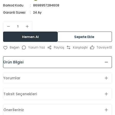
Barkod Kodu
8698957284608
Garanti Süresi
24 Ay
Hemen Al
Sepete Ekle
Yorum Yaz
Paylaş
Karşılaştır
Tavsiye Et
Ürün Bilgisi
Yorumlar
Taksit Seçenekleri
Önerileriniz