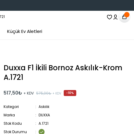
Küçük Ev Aletleri
Duxxa F1 İkili Bornoz Askılık-Krom
A.1721
517,50₺
+ KDV
575,00₺
-10%
+ KDV
Kategori
Askılık
Marka
DUXXA
Stok Kodu
A.1721
Stok Durumu