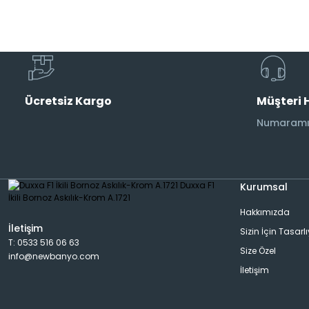
Musluk
Etajer
AraMusluk
Havlu Rafı
Ücretsiz Kargo
Müşteri 
Duş Başlıkları
Aplik
Numaramız
Duş Kolonları
Banyo Aksesuarı
Kurumsal
Hakkımızda
Bide Bataryası
Dispanser
İletişim
Sizin İçin Tasarl
T: 0533 516 06 63
Size Özel
info@newbanyo.com
Pisuar Bataryası
Rad&Havlu Kurutmalık
İletişim