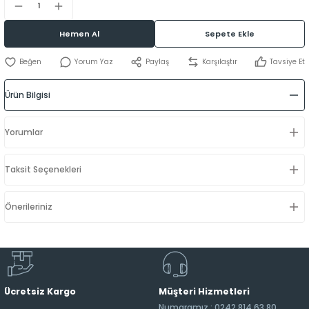
Hemen Al
Sepete Ekle
Yorum Yaz
Paylaş
Karşılaştır
Tavsiye Et
Ürün Bilgisi
Yorumlar
Taksit Seçenekleri
Önerileriniz
Ücretsiz Kargo
Müşteri Hizmetleri
Numaramız : 0242 814 63 80