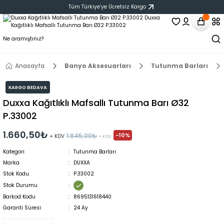
Tüm Türkiye‘ye Ücretsiz Kargo
Anasayfa
Banyo Aksesuarları
Tutunma Barları
KARGO BEDAVA
Duxxa Kağıtlıklı Mafsallı Tutunma Barı Ø32
P.33002
1.660,50₺
-10%
1.845,00₺
+ KDV
+ KDV
Kategori
Tutunma Barları
Marka
DUXXA
Stok Kodu
P.33002
Stok Durumu
Barkod Kodu
8695131618440
Garanti Süresi
24 Ay