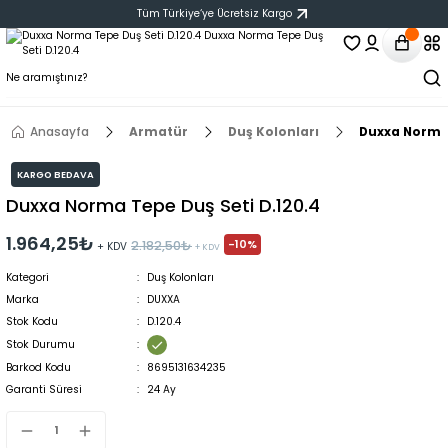
Tüm Türkiye‘ye Ücretsiz Kargo
Anasayfa
Armatür
Duş Kolonları
Duxxa Norma 
KARGO BEDAVA
Duxxa Norma Tepe Duş Seti D.120.4
1.964,25₺
-10%
2.182,50₺
+ KDV
+ KDV
Kategori
Duş Kolonları
Marka
DUXXA
Stok Kodu
D.120.4
Stok Durumu
Barkod Kodu
8695131634235
Garanti Süresi
24 Ay