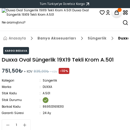
Tüm Türkiye‘ye Ücretsiz Kargo
Anasayfa
Banyo Aksesuarları
Süngerlik
Duxxa
KARGO BEDAVA
Duxxa Oval Süngerlik 19X19 Tekli Krom A.501
751,50₺
-10%
835,00₺
+ KDV
+ KDV
Kategori
Süngerlik
Marka
DUXXA
Stok Kodu
A.501
Stok Durumu
Barkod Kodu
8695131618310
Garanti Süresi
24 Ay