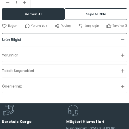
Hemen Al
Sepete Ekle
Yorum Yaz
Paylaş
Karşılaştır
Tavsiye Et
Ürün Bilgisi
Yorumlar
Taksit Seçenekleri
Önerileriniz
Ücretsiz Kargo
Müşteri Hizmetleri
Numaramız : 0242 814 63 80