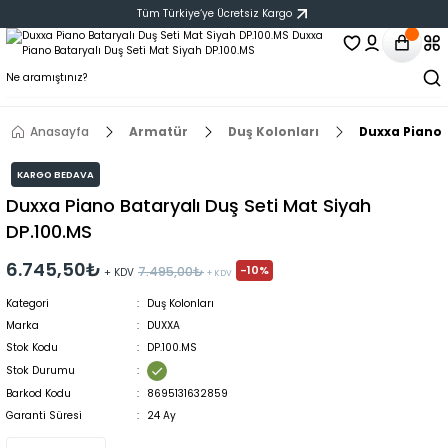
Tüm Türkiye‘ye Ücretsiz Kargo
Anasayfa
Armatür
Duş Kolonları
Duxxa Piano 
KARGO BEDAVA
Duxxa Piano Bataryalı Duş Seti Mat Siyah
DP.100.MS
6.745,50₺
-10%
7.495,00₺
+ KDV
+ KDV
Kategori
Duş Kolonları
Marka
DUXXA
Stok Kodu
DP.100.MS
Stok Durumu
Barkod Kodu
8695131632859
Garanti Süresi
24 Ay