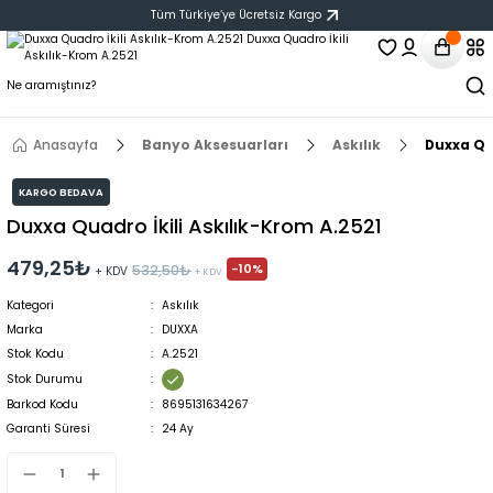
Tüm Türkiye‘ye Ücretsiz Kargo
Anasayfa
Banyo Aksesuarları
Askılık
Duxxa Qua
KARGO BEDAVA
Duxxa Quadro İkili Askılık-Krom A.2521
479,25₺
-10%
532,50₺
+ KDV
+ KDV
Kategori
Askılık
Marka
DUXXA
Stok Kodu
A.2521
Stok Durumu
Barkod Kodu
8695131634267
Garanti Süresi
24 Ay