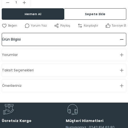
Hemen Al
Sepete Ekle
Yorum Yaz
Paylaş
Karşılaştır
Tavsiye Et
Ürün Bilgisi
Yorumlar
Taksit Seçenekleri
Önerileriniz
Ücretsiz Kargo
Müşteri Hizmetleri
Numaramız : 0242 814 63 80