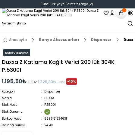
Tüm Türkiye‘ye Ücretsiz Kargo
Anasayfa
Banyo Aksesuarları
Dispanser
Duxxa
KARGO BEDAVA
Duxxa Z Katlama Kağıt Verici 200 lük 304K
P.53001
1.195,50₺
-10%
1.328,33₺
+ KDV
+ KDV
Kategori
Dispanser
Marka
DUXXA
Stok Kodu
P.53001
Stok Durumu
Barkod Kodu
8695131634631
Garanti Süresi
24 Ay