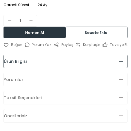
Garanti Süresi
24 Ay
Hemen Al
Sepete Ekle
Yorum Yaz
Paylaş
Karşılaştır
Tavsiye Et
Ürün Bilgisi
Yorumlar
Taksit Seçenekleri
Önerileriniz