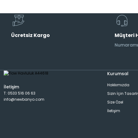
Musluk
Etajer
AraMusluk
Havlu Rafı
Ücretsiz Kargo
Müşteri 
Numaramız
Duş Başlıkları
Aplik
Duş Kolonları
Banyo Aksesuarı
Kurumsal
Hakkımızda
İletişim
T: 0533 516 06 63
Sizin İçin Tasarl
Bide Bataryası
Dispanser
info@newbanyo.com
Size Özel
İletişim
Pisuar Bataryası
Rad&Havlu Kurutmalık