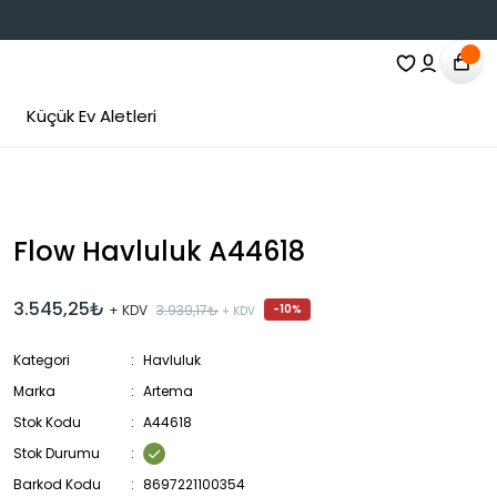
Küçük Ev Aletleri
Flow Havluluk A44618
3.545,25₺
+ KDV
3.939,17₺
-10%
+ KDV
Kategori
Havluluk
Marka
Artema
Stok Kodu
A44618
Stok Durumu
Barkod Kodu
8697221100354