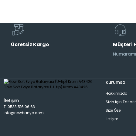
Musluk
Etajer
AraMusluk
Havlu Rafı
Ücretsiz Kargo
Müşteri 
Duş Başlıkları
Aplik
Numaramız
Duş Kolonları
Banyo Aksesuarı
Kurumsal
Hakkımızda
Bide Bataryası
Dispanser
İletişim
Sizin İçin Tasarl
T: 0533 516 06 63
Size Özel
info@newbanyo.com
Pisuar Bataryası
Rad&Havlu Kurutmalık
İletişim