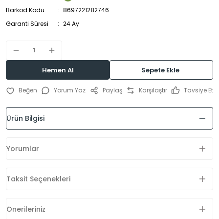
Barkod Kodu
8697221282746
Garanti Süresi
24 Ay
Hemen Al
Sepete Ekle
Yorum Yaz
Paylaş
Karşılaştır
Tavsiye Et
Ürün Bilgisi
Yorumlar
Taksit Seçenekleri
Önerileriniz