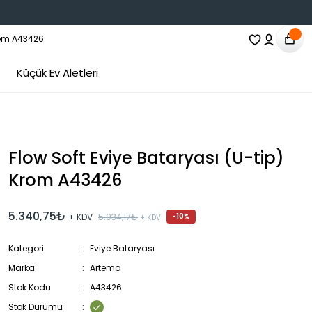
Küçük Ev Aletleri
Flow Soft Eviye Bataryası (U-tip)
Krom A43426
5.340,75₺
+ KDV
5.934,17₺
-10%
+ KDV
Kategori
Eviye Bataryası
Marka
Artema
Stok Kodu
A43426
Stok Durumu