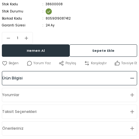
Stok Kodu
38600008
Stok Durumu
Barkod Kodu
8059019087412
Garanti Süresi
24 Ay
Hemen Al
Sepete Ekle
Yorum Yaz
Paylaş
Karşılaştır
Tavsiye Et
Ürün Bilgisi
Yorumlar
Taksit Seçenekleri
Önerileriniz