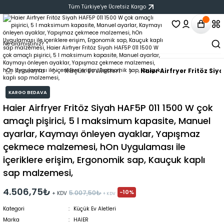
Tüm Türkiye‘ye Ücretsiz Kargo
Anasayfa
Küçük Ev Aletleri
Haier Airfryer Fritöz S
KARGO BEDAVA
Haier Airfryer Fritöz Siyah HAF5P 011 1500 W çok
amaçlı pişirici, 5 l maksimum kapasite, Manuel
ayarlar, Kaymayı önleyen ayaklar, Yapışmaz
çekmece malzemesi, hOn Uygulaması ile
içeriklere erişim, Ergonomik sap, Kauçuk kaplı
sap malzemesi,
4.506,75₺
-10%
5.007,50₺
+ KDV
+ KDV
Kategori
Küçük Ev Aletleri
Marka
HAİER