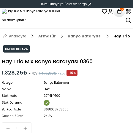
Tüm Türkiye‘ye Ücretsiz Kargo
0
Anasayfa
Armatür
Banyo Bataryası
Hay Trio 
KARGO BEDAVA
Hay Trio Mix Banyo Bataryası 0360
1.328,25₺
-10%
1.475,83₺
+ KDV
+ KDV
Kategori
Banyo Bataryası
Marka
HAY
Stok Kodu
B0114HY100
Stok Durumu
Barkod Kodu
8681038703600
Garanti Süresi
24 Ay