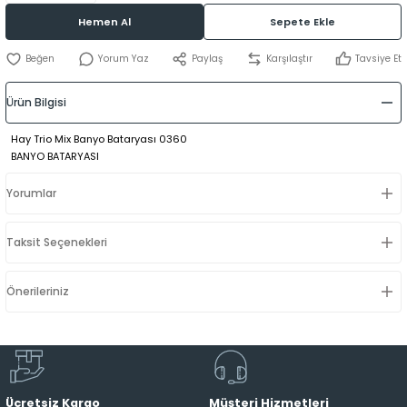
Hemen Al
Sepete Ekle
Yorum Yaz
Paylaş
Karşılaştır
Tavsiye Et
Ürün Bilgisi
Hay Trio Mix Banyo Bataryası 0360
BANYO BATARYASI
Yorumlar
Taksit Seçenekleri
Önerileriniz
Ücretsiz Kargo
Müşteri Hizmetleri