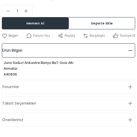
Hemen Al
Sepete Ekle
Yorum Yaz
Paylaş
Karşılaştır
Tavsiye Et
Ürün Bilgisi
Juno Sw&cl Ankastre Banyo BaT-Sıva Altı
Armatür
A40836
Yorumlar
Taksit Seçenekleri
Önerileriniz