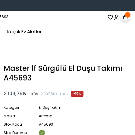
Küçük Ev Aletleri
Master 1f Sürgülü El Duşu Takımı
A45693
2.103,75₺
+ KDV
2.337,50₺
-10%
+ KDV
Kategori
El Duş Takımı
Marka
Artema
Stok Kodu
A45693
Stok Durumu