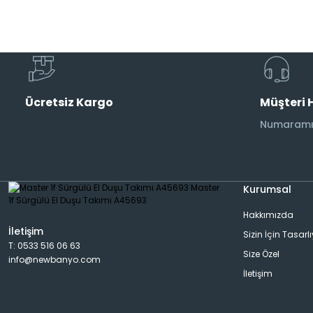
Musluk
Etajer
AraMusluk
Havlu Rafı
Ücretsiz Kargo
Müşteri 
Duş Başlıkları
Aplik
Numaramız
Duş Kolonları
Banyo Aksesuarı
Kurumsal
Hakkımızda
Bide Bataryası
Dispanser
İletişim
Sizin İçin Tasarl
T: 0533 516 06 63
Size Özel
info@newbanyo.com
Pisuar Bataryası
Rad&Havlu Kurutmalık
İletişim