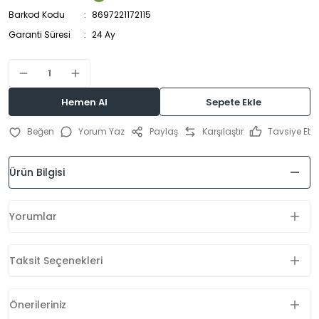
Barkod Kodu
8697221172115
Garanti Süresi
24 Ay
Hemen Al
Sepete Ekle
Yorum Yaz
Paylaş
Karşılaştır
Tavsiye Et
Ürün Bilgisi
Yorumlar
Taksit Seçenekleri
Önerileriniz