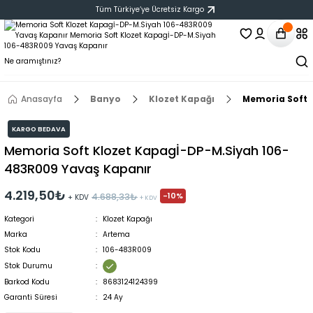
Tüm Türkiye‘ye Ücretsiz Kargo
Anasayfa
Banyo
Klozet Kapağı
Memoria Soft 
KARGO BEDAVA
Memoria Soft Klozet Kapagİ-DP-M.Siyah 106-
483R009 Yavaş Kapanır
4.219,50₺
-10%
4.688,33₺
+ KDV
+ KDV
Kategori
Klozet Kapağı
Marka
Artema
Stok Kodu
106-483R009
Stok Durumu
Barkod Kodu
8683124124399
Garanti Süresi
24 Ay