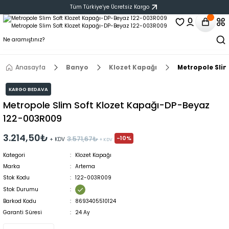
Tüm Türkiye‘ye Ücretsiz Kargo
Anasayfa
Banyo
Klozet Kapağı
Metropole Sli
KARGO BEDAVA
Metropole Slim Soft Klozet Kapağı-DP-Beyaz
122-003R009
3.214,50₺
-10%
3.571,67₺
+ KDV
+ KDV
Kategori
Klozet Kapağı
Marka
Artema
Stok Kodu
122-003R009
Stok Durumu
Barkod Kodu
8693405510124
Garanti Süresi
24 Ay