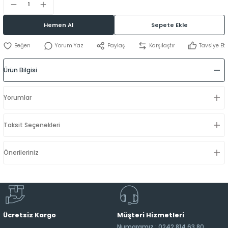
Hemen Al
Sepete Ekle
Yorum Yaz
Paylaş
Karşılaştır
Tavsiye Et
Ürün Bilgisi
Yorumlar
Taksit Seçenekleri
Önerileriniz
Ücretsiz Kargo
Müşteri Hizmetleri
Numaramız : 0242 814 63 80