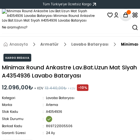
Tüm Türkiye‘ye Ücretsiz Kargo
Anasayfa
Armatür
Lavabo Bataryası
Minimax 
KARGO BEDAVA
Minimax Round Ankastre Lav.Bat.Uzun Mat Siyah
A4354936 Lavabo Bataryası
12.096,00₺
-10%
13.440,00₺
+ KDV
+ KDV
Kategori
Lavabo Bataryası
Marka
Artema
Stok Kodu
A4354936
Stok Durumu
Barkod Kodu
8697221305506
Garanti Süresi
24 Ay