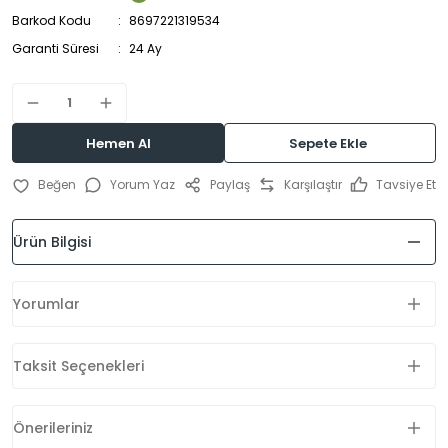
Barkod Kodu
8697221319534
Garanti Süresi
24 Ay
Hemen Al
Sepete Ekle
Yorum Yaz
Paylaş
Karşılaştır
Tavsiye Et
Ürün Bilgisi
Yorumlar
Taksit Seçenekleri
Önerileriniz