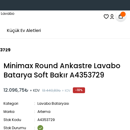
Küçük Ev Aletleri
53729
Minimax Round Ankastre Lavabo
Batarya Soft Bakır A4353729
12.096,75₺
+ KDV
13.440,83₺
-10%
+ KDV
Kategori
Lavabo Bataryası
Marka
Artema
Stok Kodu
A4353729
Stok Durumu