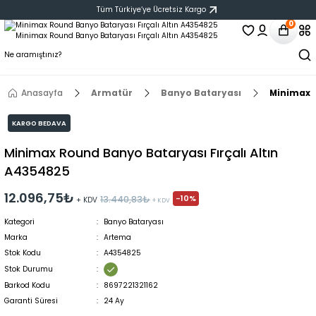
Tüm Türkiye‘ye Ücretsiz Kargo
0
Anasayfa
Armatür
Banyo Bataryası
Minimax R
KARGO BEDAVA
Minimax Round Banyo Bataryası Fırçalı Altın
A4354825
12.096,75₺
-10%
13.440,83₺
+ KDV
+ KDV
Kategori
Banyo Bataryası
Marka
Artema
Stok Kodu
A4354825
Stok Durumu
Barkod Kodu
8697221321162
Garanti Süresi
24 Ay