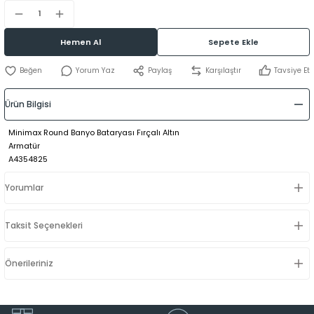
Hemen Al
Sepete Ekle
Yorum Yaz
Paylaş
Karşılaştır
Tavsiye Et
Ürün Bilgisi
Minimax Round Banyo Bataryası Fırçalı Altın
Armatür
A4354825
Yorumlar
Taksit Seçenekleri
Önerileriniz