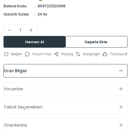
Barkod Kodu
8697221320998
Garanti Süresi
24 Ay
Hemen Al
Sepete Ekle
Yorum Yaz
Paylaş
Karşılaştır
Tavsiye Et
Ürün Bilgisi
Yorumlar
Taksit Seçenekleri
Önerileriniz