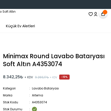
Küçük Ev Aletleri
Minimax Round Lavabo Bataryası
Soft Altın A4353074
8.342,25₺
+ KDV
9.269,17₺
-10%
+ KDV
Kategori
Lavabo Bataryası
Marka
Artema
Stok Kodu
A4353074
Stok Durumu