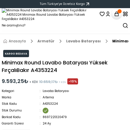
Tüm Türkiye‘ye Ücretsiz Kargo
Anasayfa
Armatür
Lavabo Bataryası
Minimax 
KARGO BEDAVA
Minimax Round Lavabo Bataryası Yüksek
FırçalıBakır A4353224
9.593,25₺
-10%
10.659,17₺
+ KDV
+ KDV
Kategori
Lavabo Bataryası
Marka
Artema
Stok Kodu
A4353224
Stok Durumu
Barkod Kodu
8697221320479
Garanti Süresi
24 Ay