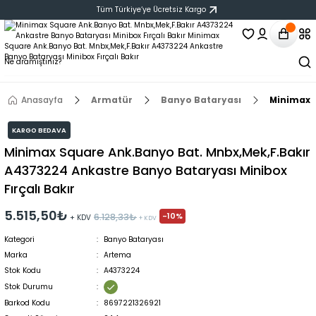
Tüm Türkiye‘ye Ücretsiz Kargo
Anasayfa
Armatür
Banyo Bataryası
Minimax S
KARGO BEDAVA
Minimax Square Ank.Banyo Bat. Mnbx,Mek,F.Bakır
A4373224 Ankastre Banyo Bataryası Minibox
Fırçalı Bakır
5.515,50₺
-10%
6.128,33₺
+ KDV
+ KDV
Kategori
Banyo Bataryası
Marka
Artema
Stok Kodu
A4373224
Stok Durumu
Barkod Kodu
8697221326921