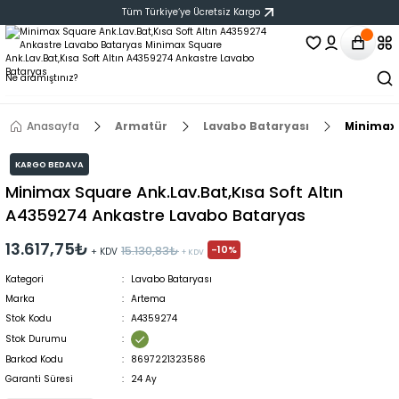
Tüm Türkiye‘ye Ücretsiz Kargo
Anasayfa
Armatür
Lavabo Bataryası
Minimax 
KARGO BEDAVA
Minimax Square Ank.Lav.Bat,Kısa Soft Altın
A4359274 Ankastre Lavabo Bataryas
13.617,75₺
-10%
15.130,83₺
+ KDV
+ KDV
Kategori
Lavabo Bataryası
Marka
Artema
Stok Kodu
A4359274
Stok Durumu
Barkod Kodu
8697221323586
Garanti Süresi
24 Ay