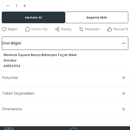
Hemen Al
Sepete Ekle
Yorum Yaz
Paylaş
Karşılaştır
Tavsiye Et
Ürün Bilgisi
Minimax Square Banyo Bataryaıs Fırçalı Nikel
Armatür
A4352034
Yorumlar
Taksit Seçenekleri
Önerileriniz