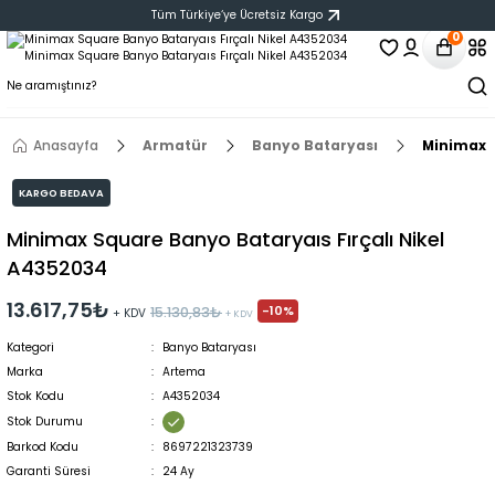
Tüm Türkiye‘ye Ücretsiz Kargo
0
Anasayfa
Armatür
Banyo Bataryası
Minimax S
KARGO BEDAVA
Minimax Square Banyo Bataryaıs Fırçalı Nikel
A4352034
13.617,75₺
-10%
15.130,83₺
+ KDV
+ KDV
Kategori
Banyo Bataryası
Marka
Artema
Stok Kodu
A4352034
Stok Durumu
Barkod Kodu
8697221323739
Garanti Süresi
24 Ay