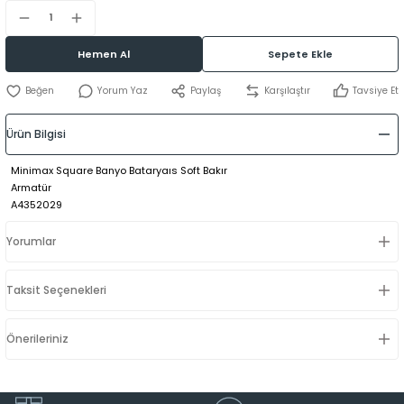
Hemen Al
Sepete Ekle
Yorum Yaz
Paylaş
Karşılaştır
Tavsiye Et
Ürün Bilgisi
Minimax Square Banyo Bataryaıs Soft Bakır
Armatür
A4352029
Yorumlar
Taksit Seçenekleri
Önerileriniz