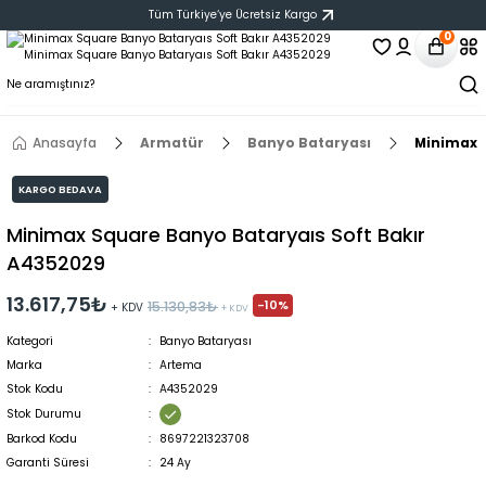
Tüm Türkiye‘ye Ücretsiz Kargo
0
Anasayfa
Armatür
Banyo Bataryası
Minimax 
KARGO BEDAVA
Minimax Square Banyo Bataryaıs Soft Bakır
A4352029
13.617,75₺
-10%
15.130,83₺
+ KDV
+ KDV
Kategori
Banyo Bataryası
Marka
Artema
Stok Kodu
A4352029
Stok Durumu
Barkod Kodu
8697221323708
Garanti Süresi
24 Ay