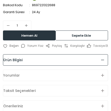
Barkod Kodu
8697221322688
Garanti Süresi
24 Ay
Hemen Al
Sepete Ekle
Yorum Yaz
Paylaş
Karşılaştır
Tavsiye Et
Ürün Bilgisi
Yorumlar
Taksit Seçenekleri
Önerileriniz