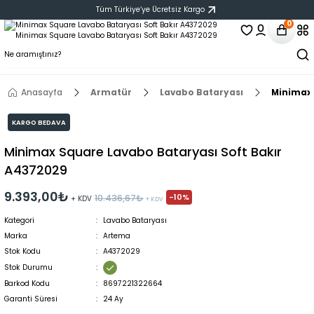
Tüm Türkiye‘ye Ücretsiz Kargo
0
Anasayfa
Armatür
Lavabo Bataryası
Minimax 
KARGO BEDAVA
Minimax Square Lavabo Bataryası Soft Bakır
A4372029
9.393,00₺
-10%
10.436,67₺
+ KDV
+ KDV
Kategori
Lavabo Bataryası
Marka
Artema
Stok Kodu
A4372029
Stok Durumu
Barkod Kodu
8697221322664
Garanti Süresi
24 Ay