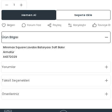
Hemen Al
Sepete Ekle
Yorum Yaz
Paylaş
Karşılaştır
Tavsiye Et
Ürün Bilgisi
Minimax Square Lavabo Bataryası Soft Bakır
Armatür
A4372029
Yorumlar
Taksit Seçenekleri
Önerileriniz