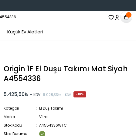
Küçük Ev Aletleri
Origin 1F El Duşu Takımı Mat Siyah
A4554336
5.425,50₺
+ KDV
6.028,33₺
-10%
+ KDV
Kategori
El Duş Takımı
Marka
Vitra
Stok Kodu
A4554336WTC
Stok Durumu