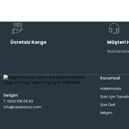
Musluk
Etajer
AraMusluk
Havlu Rafı
Ücretsiz Kargo
Müşteri 
Duş Başlıkları
Aplik
Numaramız
Duş Kolonları
Banyo Aksesuarı
Kurumsal
Hakkımızda
Bide Bataryası
Dispanser
İletişim
Sizin İçin Tasarl
T: 0533 516 06 63
Size Özel
info@newbanyo.com
Pisuar Bataryası
Rad&Havlu Kurutmalık
İletişim