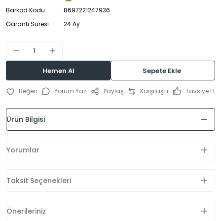
Barkod Kodu
8697221247936
Garanti Süresi
24 Ay
Hemen Al
Sepete Ekle
Yorum Yaz
Paylaş
Karşılaştır
Tavsiye Et
Ürün Bilgisi
Yorumlar
Taksit Seçenekleri
Önerileriniz