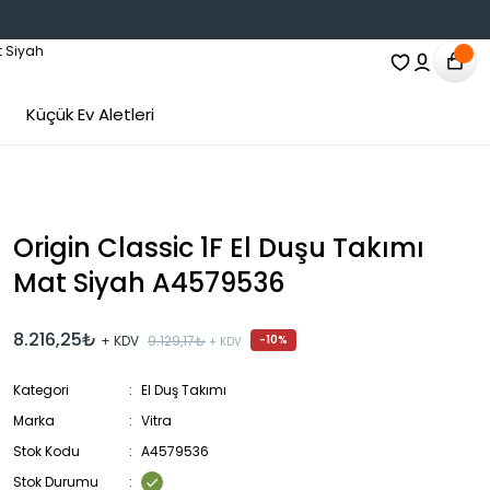
Küçük Ev Aletleri
Origin Classic 1F El Duşu Takımı
Mat Siyah A4579536
8.216,25₺
+ KDV
9.129,17₺
-10%
+ KDV
Kategori
El Duş Takımı
Marka
Vitra
Stok Kodu
A4579536
Stok Durumu