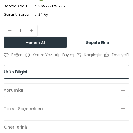
Barkod Kodu
8697221251735
Garanti Süresi
24 Ay
Hemen Al
Sepete Ekle
Yorum Yaz
Paylaş
Karşılaştır
Tavsiye Et
Ürün Bilgisi
Yorumlar
Taksit Seçenekleri
Önerileriniz