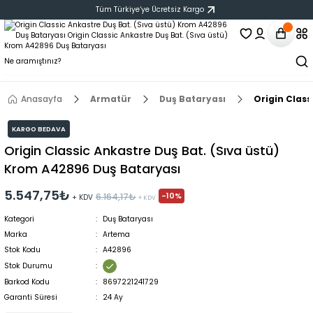
Tüm Türkiye‘ye Ücretsiz Kargo
Anasayfa
Armatür
Duş Bataryası
Origin Class
KARGO BEDAVA
Origin Classic Ankastre Duş Bat. (Sıva üstü)
Krom A42896 Duş Bataryası
5.547,75₺
-10%
6.164,17₺
+ KDV
+ KDV
Kategori
Duş Bataryası
Marka
Artema
Stok Kodu
A42896
Stok Durumu
Barkod Kodu
8697221241729
Garanti Süresi
24 Ay