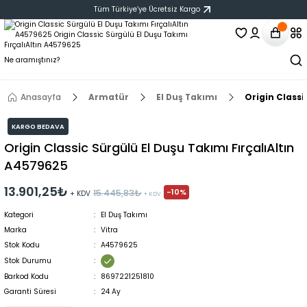
Tüm Türkiye‘ye Ücretsiz Kargo
Anasayfa
Armatür
El Duş Takımı
Origin Classi
KARGO BEDAVA
Origin Classic Sürgülü El Duşu Takımı FırçalıAltın
A4579625
13.901,25₺
-10%
15.445,83₺
+ KDV
+ KDV
Kategori
El Duş Takımı
Marka
Vitra
Stok Kodu
A4579625
Stok Durumu
Barkod Kodu
8697221251810
Garanti Süresi
24 Ay