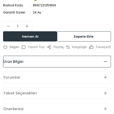
Barkod Kodu
8697221251834
Garanti Süresi
24 Ay
Hemen Al
Sepete Ekle
Yorum Yaz
Paylaş
Karşılaştır
Tavsiye Et
Ürün Bilgisi
Yorumlar
Taksit Seçenekleri
Önerileriniz