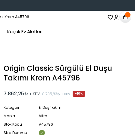
Küçük Ev Aletleri
Origin Classic Sürgülü El Duşu
Takımı Krom A45796
7.862,25₺
+ KDV
8.735,83₺
-10%
+ KDV
Kategori
El Duş Takımı
Marka
Vitra
Stok Kodu
A45796
Stok Durumu