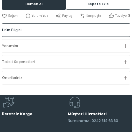
Hemen Al
Sepete Ekle
Yorum Yaz
Paylaş
Karşılaştır
Tavsiye Et
Ürün Bilgisi
Yorumlar
Taksit Seçenekleri
Önerileriniz
Ücretsiz Kargo
Müşteri Hizmetleri
Numaramız : 0242 814 63 80