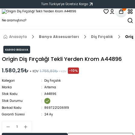
Tüm Türkiye‘ye Ücretsiz Kargo
Anasayfa
Banyo Aksesuarları
Diş Fırçalık
Orig
KARGO BEDAVA
Origin Diş FırçalığI Tekli Yerden Krom A44896
1.580,25₺
-10%
1.755,83₺
+ KDV
+ KDV
Kategori
Diş Fırçalık
Marka
Artema
Stok Kodu
A44896
Stok Durumu
Barkod Kodu
8697221206919
Garanti Süresi
24 Ay