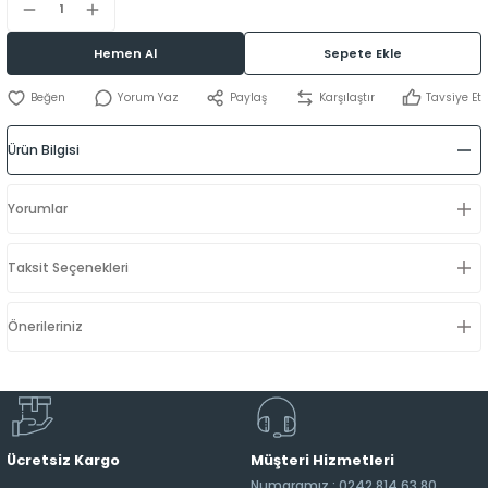
Hemen Al
Sepete Ekle
Yorum Yaz
Paylaş
Karşılaştır
Tavsiye Et
Ürün Bilgisi
Yorumlar
Taksit Seçenekleri
Önerileriniz
Ücretsiz Kargo
Müşteri Hizmetleri
Numaramız : 0242 814 63 80