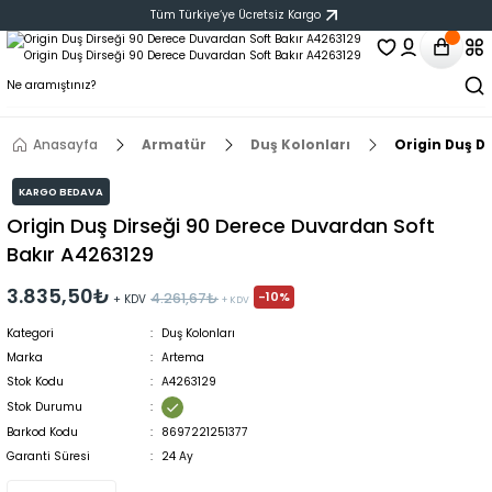
Tüm Türkiye‘ye Ücretsiz Kargo
Anasayfa
Armatür
Duş Kolonları
Origin Duş D
KARGO BEDAVA
Origin Duş Dirseği 90 Derece Duvardan Soft
Bakır A4263129
3.835,50₺
-10%
4.261,67₺
+ KDV
+ KDV
Kategori
Duş Kolonları
Marka
Artema
Stok Kodu
A4263129
Stok Durumu
Barkod Kodu
8697221251377
Garanti Süresi
24 Ay