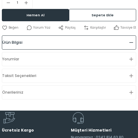
Hemen Al
Sepete Ekle
Yorum Yaz
Paylaş
Karşılaştır
Tavsiye Et
Ürün Bilgisi
Yorumlar
Taksit Seçenekleri
Önerileriniz
Ücretsiz Kargo
Müşteri Hizmetleri
Numaramız : 0242 814 63 80