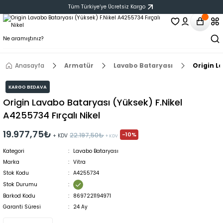
Tüm Türkiye‘ye Ücretsiz Kargo
Anasayfa
Armatür
Lavabo Bataryası
Origin La
KARGO BEDAVA
Origin Lavabo Bataryası (Yüksek) F.Nikel
A4255734 Fırçalı Nikel
19.977,75₺
-10%
22.197,50₺
+ KDV
+ KDV
Kategori
Lavabo Bataryası
Marka
Vitra
Stok Kodu
A4255734
Stok Durumu
Barkod Kodu
8697221194971
Garanti Süresi
24 Ay